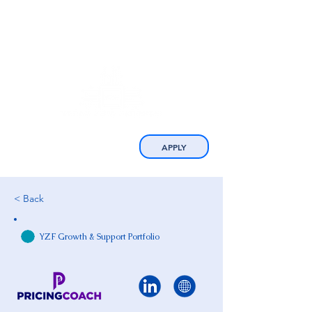
APPLY
< Back
YZF Growth & Support Portfolio