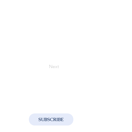
Next
SUBSCRIBE
ng the processing of your personal data in 