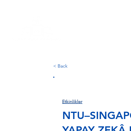
About Us
< Back
Etkinlikler
NTU–SINGAPO
YAPAY ZEKÂ 