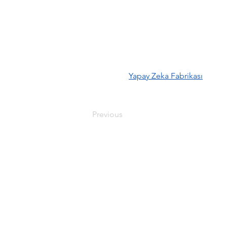
Yapay Zeka Fabrikası
Previous
CONTACT
İş Kuleleri Kule-3 Kat:14 Yapay Zeka
34330, Beşiktaş/İstanbul​