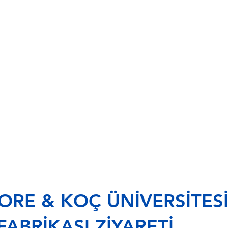
Portfolio
Program
RE & KOÇ ÜNİVERSİTESİ 
FABRİKASI ZİYARETİ