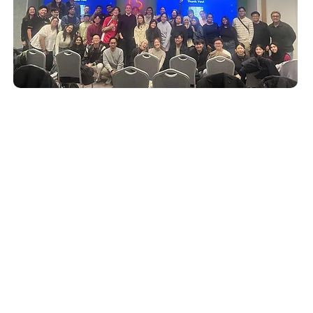
YZF Newsletter
Email
*
 Fabrikası
You can access detailed information regardi