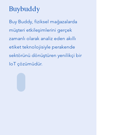
Buybuddy
Buy Buddy, fiziksel mağazalarda
müşteri etkileşimlerini gerçek
zamanlı olarak analiz eden akıllı
etiket teknolojisiyle perakende
sektörünü dönüştüren yenilikçi bir
IoT çözümüdür.
Emir Çiftçioğlu
Kurucu
Ortak
&
CIO