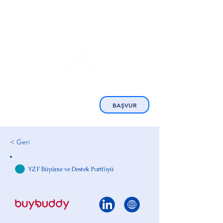
BAŞVUR
< Geri
YZF Büyüme ve Destek Portföyü