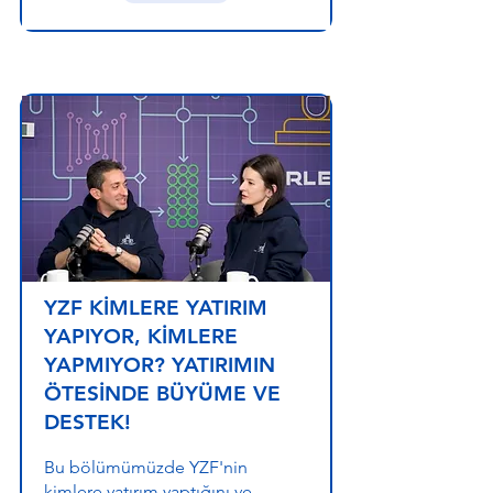
YZF KİMLERE YATIRIM
YAPIYOR, KİMLERE
YAPMIYOR? YATIRIMIN
ÖTESİNDE BÜYÜME VE
DESTEK!
Bu bölümümüzde YZF'nin
kimlere yatırım yaptığını ve