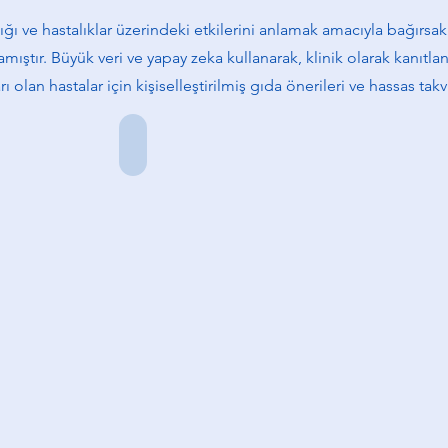
ığı ve hastalıklar üzerindeki etkilerini anlamak amacıyla bağır
ıştır. Büyük veri ve yapay zeka kullanarak, klinik olarak kanıtla
 olan hastalar için kişiselleştirilmiş gıda önerileri ve hassas tak
uk-nalbantoglu_edited.png
Ömer Özkan
Kurucu
Ortak
&
CEO