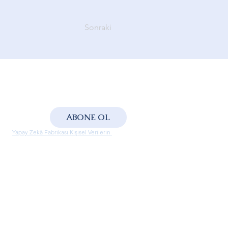
Sonraki
ABONE OL
lara 
Yapay Zekâ Fabrikası Kişisel Verilerin 
aşabilirsiniz.
 bülteni kapsamında reklam, tanıtım ve 
ti gönderilmesi amacıyla işlenmesini ve ileti 
taraflarla paylaşılmasını kabul ediyorum.
*