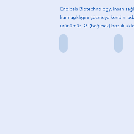
Enbiosis Biotechnology, insan sağl
karmaşıklığını çözmeye kendini adam
ürünümüz, GI (bağırsak) bozuklukları
Doç. Dr. Aycan Gündoğdu
ozkan-uf
Kurucu
Kurucu
Ortak
Ortak
&
&
CSO
CTO