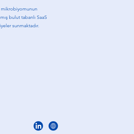
sak mikrobiyomunun
nmış bulut tabanlı SaaS
viyeler sunmaktadır.