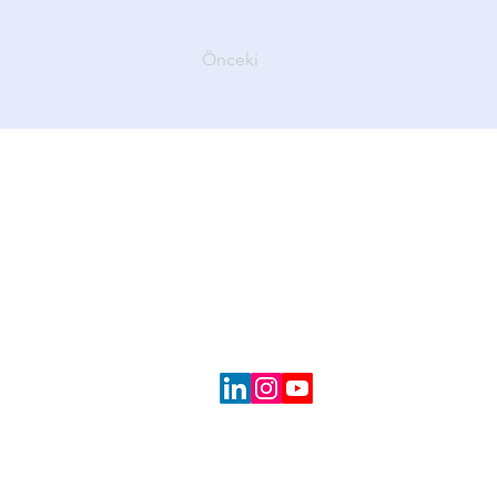
Önceki
İletişim
İş Kuleleri Kule-3 Kat:14 Yapay Zeka
34330, Beşiktaş/İstanbul​
+90 (212) 987 40 50
bilgi@yapayzekafabrikasi.com.tr
Hakkımızda
Girişimlerimiz
Pro