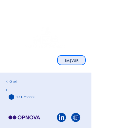
BAŞVUR
< Geri
YZF Yatırımı